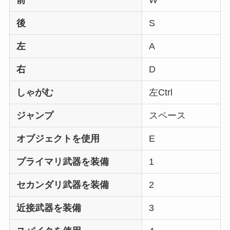
前
W
後
S
左
A
右
D
しゃがむ
左Ctrl
ジャンプ
スペース
オブジェクトを使用
E
プライマリ武器を装備
1
セカンダリ武器を装備
2
近接武器を装備
3