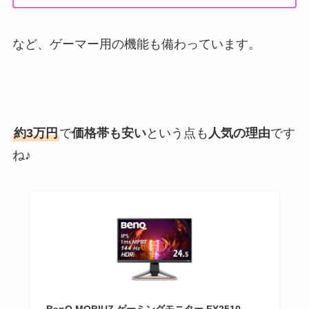
など、ゲーマー用の機能も備わっています。
約3万円
で
価格帯も安い
という点も
人気の理由
です
ね♪
BenQ MOBIUZ ゲーミングモニター EX2510