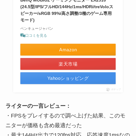
(24.5型/IPS/フルHD/144Hz/1ms/HDRi/treVoloス
ピーカー/sRGB 99%/高さ調整/3種のゲーム専用
モード)
ベンキュージャパン
口コミを見る
Amazon
楽天市場
Yahooショッピング
ポチップ
ライターの一言レビュー：
・FPSをプレイするので調べ上げた結果、このモ
ニターが価格も含め最適だった
・最大144Hz出力で120fps対応、応答速度1msなの