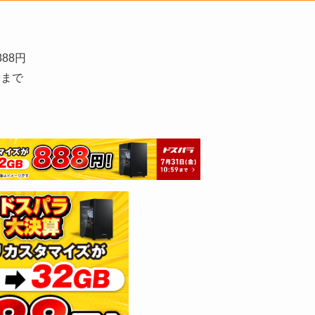
88円
9まで