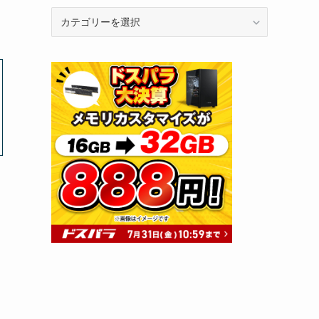
カ
テ
ゴ
リ
ー