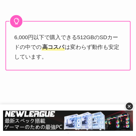
6,000円以下で購入できる512GBのSDカー
ドの中での
高コスパ
は変わらず動作も安定
しています。
+
512GのSDカード購入に迷った場合は
Samsung製
のものを買うと間違いない
でしょう。