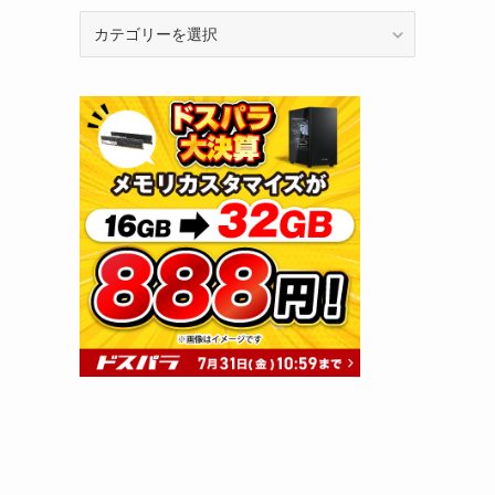
カ
テ
ゴ
リ
ー