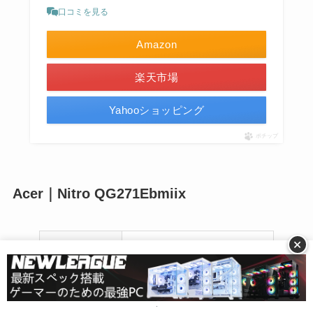
口コミを見る
Amazon
楽天市場
Yahooショッピング
ポチップ
Acer｜Nitro QG271Ebmiix
+
メーカー
Acer
解像度
‎1920×1080（フルHD）
応答速度
1ms