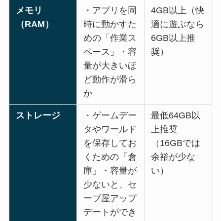
メモリ
・アプリを同
4GB以上（快
（RAM）
時に動かすた
適に遊ぶなら
めの「作業ス
6GB以上推
ペース」・容
奨）
量が大きいほ
ど動作が滑ら
か
ストレージ
・ゲームデー
最低64GB以
タやワールド
上推奨
を保存してお
（16GBでは
くための「倉
余裕が少な
庫」・容量が
い）
少ないと、セ
ーブ屋アップ
デートができ