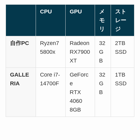
CPU
GPU
メ
スト
モ
レー
リ
ジ
自作PC
Ryzen7
Radeon
32
2TB
5800x
RX7900
G
SSD
XT
B
GALLE
Core i7-
GeForc
32
1TB
RIA
14700F
e
G
SSD
RTX
B
4060
8GB