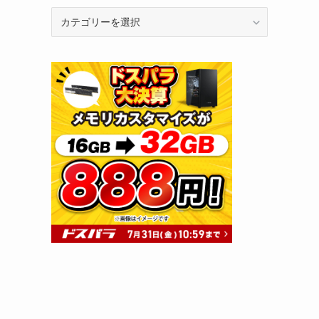
カ
テ
ゴ
リ
ー