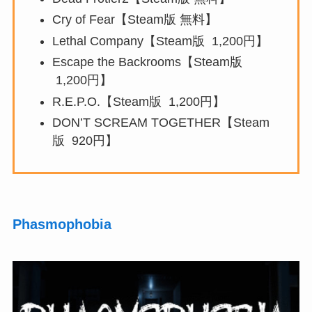
Cry of Fear【Steam版 無料】
Lethal Company【Steam版 1,200円】
Escape the Backrooms【Steam版
1,200円】
R.E.P.O.【Steam版 1,200円】
DON’T SCREAM TOGETHER【Steam
版 920円】
Phasmophobia