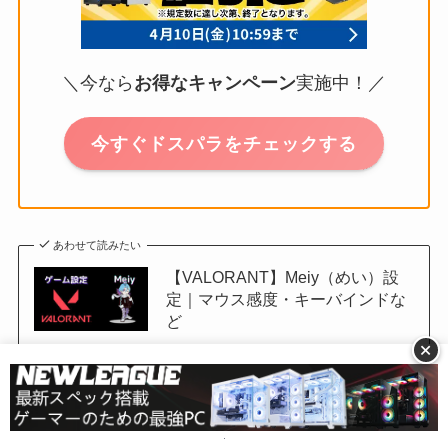
＼今なら
お得なキャンペーン
実施中！／
今すぐドスパラをチェックする
あわせて読みたい
【VALORANT】Meiy（めい）設
定｜マウス感度・キーバインドな
ど
+