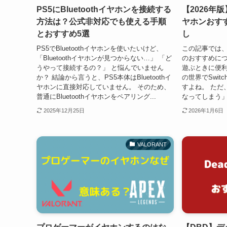
PS5にBluetoothイヤホンを接続する
【2026年版
方法は？公式非対応でも使える手順
ヤホンおす
とおすすめ5選
し
PS5でBluetoothイヤホンを使いたいけど、
この記事では、
「Bluetoothイヤホンが見つからない…」 「ど
のおすすめについ
うやって接続するの？」 と悩んでいません
遊ぶときに便利
か？ 結論から言うと、PS5本体はBluetoothイ
の世界でSwi
ヤホンに直接対応していません。 そのため、
すよね。 ただ
普通にBluetoothイヤホンをペアリング...
なってしまう」
2025年12月25日
2026年1月6日
VALORANT