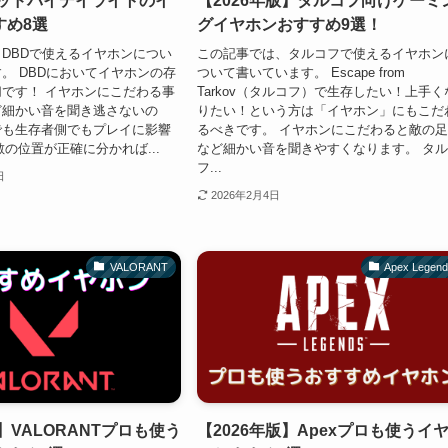
デッドバイデイライトのイ
【2026年版】タルコフ向けゲーミ
すめ8選
グイヤホンおすすめ9選！
DBDで使えるイヤホンについ
この記事では、タルコフで使えるイヤホン
。 DBDにおいてイヤホンの存
ついて書いています。 Escape from
です！ イヤホンにこだわる事
Tarkov（タルコフ）で生存したい！上手く
ど細かい音を聞き逃さないの
りたい！という方は「イヤホン」にもこだ
でも生存者側でもプレイに影響
るべきです。 イヤホンにこだわると敵の
 敵の位置が正確に分かれば...
など細かい音を聞きやすくなります。 タ
フ...
日
2026年2月4日
VALORANT
Apex Legen
版】VALORANTプロも使う
【2026年版】Apexプロも使うイ