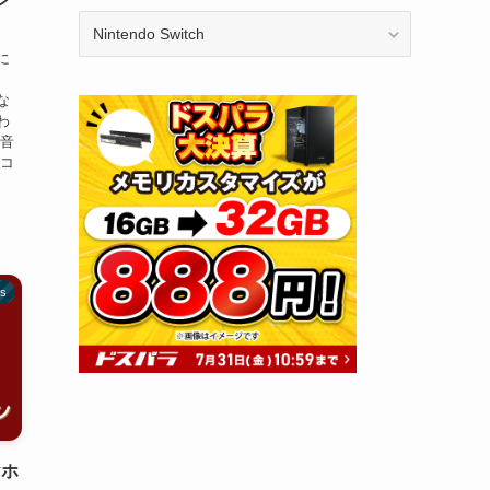
ン
カ
テ
に
ゴ
リ
な
ー
わ
足音
ルコ
ds
ヤホ