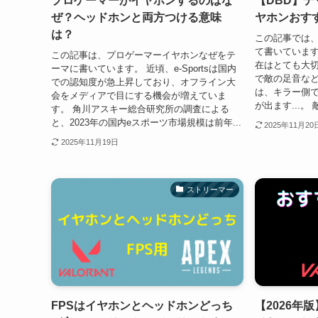
プロゲーマーがイヤホンするのはな
【DBD】
ぜ？ヘッドホンと両方つける意味
ヤホンおす
は？
この記事では、
て書いています
この記事は、プロゲーマーイヤホンなぜをテ
在はとても大切
ーマに書いています。 近頃、e-Sportsは国内
で敵の足音な
での認知度が急上昇しており、オフライン大
は、キラー側
会をメディアで目にする機会が増えていま
が出ます...。
す。 角川アスキー総合研究所の調査による
と、2023年の国内eスポーツ市場規模は前年...
2025年11月20
2025年11月19日
ストリーマー
FPSはイヤホンとヘッドホンどっち
【2026年