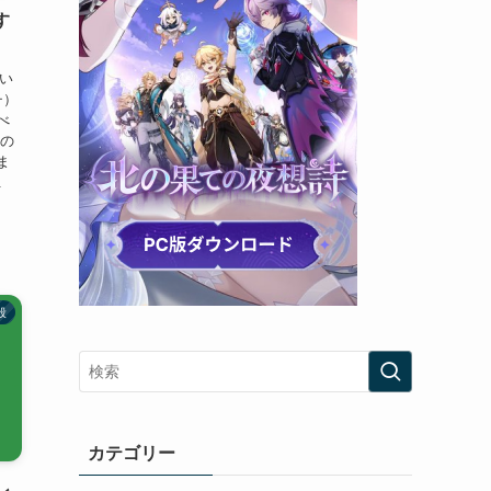
す
い
チ）
べ
敵の
ま
.
般
カテゴリー